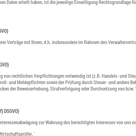
n Daten erteilt haben, ist die jeweilige Einwilligung Rechtsgrundlage fü
SGVO)
rer Verträge mit Ihnen, d.h. insbesondere im Rahmen des Verwalterver
SGVO)
ng von rechtlichen Verpflichtungen notwendig ist (z.B. Handels- und St
Kontroll- und Meldepflichten sowie der Prüfung durch Steuer- und andere
en der Beweiserhebung, Strafverfolgung oder Durchsetzung von bzw. Ve
. f) DSGVO)
nteressenabwägung zur Wahrung des berechtigten Interesses von uns oder
irtschaftsprüfer, ´