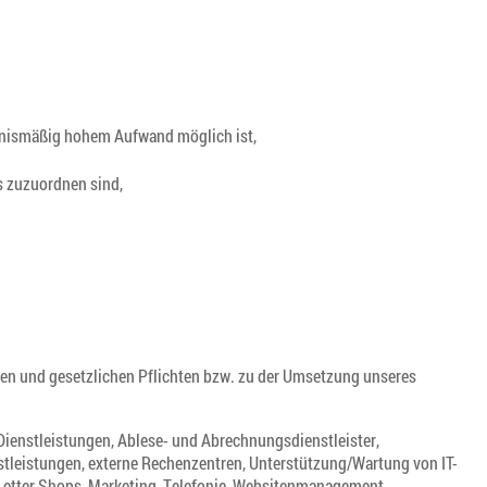
ltnismäßig hohem Aufwand möglich ist,
s zuzuordnen sind,
chen und gesetzlichen Pflichten bzw. zu der Umsetzung unseres
-Dienstleistungen, Ablese- und Abrechnungsdienstleister,
tleistungen, externe Rechenzentren, Unterstützung/Wartung von IT-
Letter Shops, Marketing, Telefonie, Websitenmanagement,