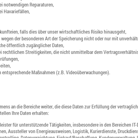
ei notwendigen Reparaturen,
 Havariefällen,
nfteien, falls dies über unser wirtschaftliches Risiko hinausgeht,
ng wegen der besonderen Art der Speicherung nicht oder nur mit unverhä
he öffentlich zugänglicher Daten,
 rechtlichen Streitigkeiten, die nicht unmittelbar dem Vertragsverhältni
prüfungen,
eiten,
ch entsprechende Maßnahmen (z.B. Videoüberwachungen).
ns an die Bereiche weiter, die diese Daten zur Erfüllung der vertragli
ellen Ihre Daten erhalten:
leister für unterstützende Tätigkeiten, insbesondere in den Bereichen IT
Aussteller von Energieausweisen, Logistik, Kurierdienste, Druckdiens
ntrolling, Datenvernichtung, Einkauf/Beschaffung, Kundenverwaltung, 