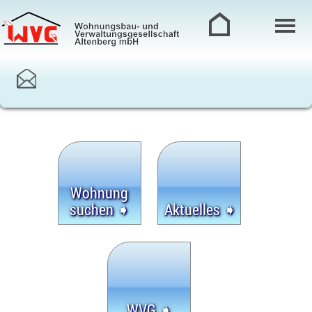
Wohnung
suchen ➧
Aktuelles ➧
WVG ➧