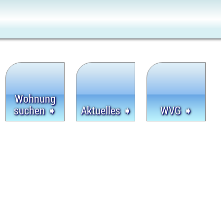
Wohnung
suchen ➧
Aktuelles ➧
WVG ➧