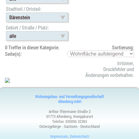
Stadtteil / Ortsteil:
Bärenstein
Gebiet / Straße / Platz:
alle
0 Treffer in dieser Kategorie.
Sortierung:
Seite(n):
Irrtümer,
Druckfehler und
Änderungen vorbehalten.
Wohnungsbau- und Verwaltungsgesellschaft
Altenberg mbH
Arthur-Thiermann-Straße 2
01773 Altenberg, Kneippkurort
Telefon:
035056 32383
Osterzgebirge - Sachsen - Deutschland
Impressum
,
Datenschutz