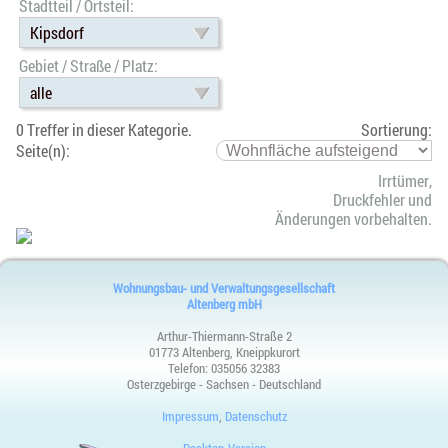
Stadtteil / Ortsteil:
Kipsdorf
Gebiet / Straße / Platz:
alle
0 Treffer in dieser Kategorie.
Sortierung:
Seite(n):
Irrtümer,
Druckfehler und
Änderungen vorbehalten.
Wohnungsbau- und Verwaltungsgesellschaft
Altenberg mbH
Arthur-Thiermann-Straße 2
01773 Altenberg, Kneippkurort
Telefon:
035056 32383
Osterzgebirge - Sachsen - Deutschland
Impressum
,
Datenschutz
Desktop-Version