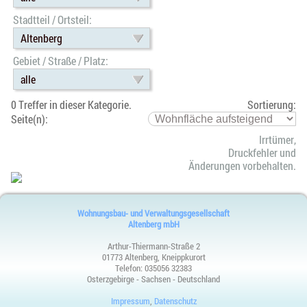
Stadtteil / Ortsteil:
Altenberg
Gebiet / Straße / Platz:
alle
0 Treffer in dieser Kategorie.
Sortierung:
Seite(n):
Irrtümer,
Druckfehler und
Änderungen vorbehalten.
Wohnungsbau- und Verwaltungsgesellschaft
Altenberg mbH
Arthur-Thiermann-Straße 2
01773 Altenberg, Kneippkurort
Telefon:
035056 32383
Osterzgebirge - Sachsen - Deutschland
Impressum
,
Datenschutz