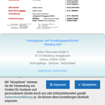
Wohnungsbau- und Verwaltungsgesellschaft
Altenberg mbH
Arthur-Thiermann-Straße 2
01773 Altenberg, Kneippkurort
Telefon:
035056 32383
Osterzgebirge - Sachsen - Deutschland
Impressum
,
Datenschutz
Desktop-Version
Mit "Akzeptieren" stimmen
CMS-
🛠 Anpassen
✔ Akzeptieren
Webdesign
Sie der Verwendung von
System
Cookies für Analysen und
Dresden,
personalisierte Inhalte durch uns oder Drittanbieterseiten gemäß
für
Sachsen
Datenschutzerklärung
zu. Sie können diese Einstellungen idividuell
Webseite
anpassen.
und