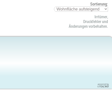
Sortierung:
Irrtümer,
Druckfehler und
Änderungen vorbehalten.
Content-
Managem
System
für
Portale